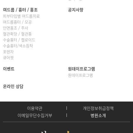
여드름 / 흉터 / 홍조
공지사항
피부타입별 여드름치료
여드름흉터 / 모공
안면홍조 / 주사
혈관확장 / 혈관종
수술흉터 / 켈로이드
수술흉터/색소침착
포텐자
큐어젯
이벤트
원데이프로그램
원데이프로그램
온라인 상담
이용약관
개인정보취급정책
이메일무단수집거부
병원소개