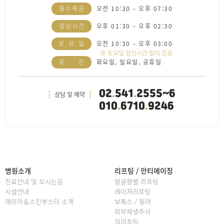
월
수
목
금
오전 10:30 – 오후 07:30
점
심
시
간
오후 01:30 – 오후 02:30
토
요
일
오전 10:30 – 오후 03:00
※ 토요일 점심시간 없이 진료
휴
진
화요일, 일요일, 공휴일
02
.
541
.
2555~6
상담 및 예약
010
.
6710
.
9246
병원소개
리프팅 / 안티에이징
진료안내 및 오시는길
얼굴형별 리프팅
시설안내
레이저리프팅
레이저＆스킨부스터 소개
보톡스 / 필러
피부재생주사
실리프팅