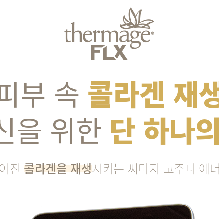
피부 속
콜라겐 재
신을 위한
단 하나의
어진
콜라겐을 재생
시키는 써마지 고주파 에