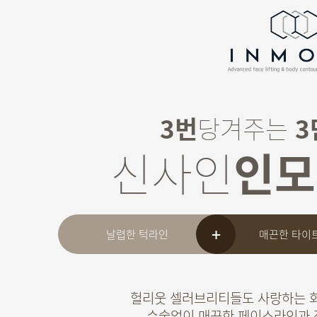
3번
당겨주는
3
신사인
인모
날렵한 턱라인
매끈한 타이
헐리웃 셀러브리티들도 사랑하는
수술없이 매끈한 페이스라인과