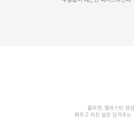
콜라겐, 엘라스틴 생
펴주고 처진 살은 당겨주는