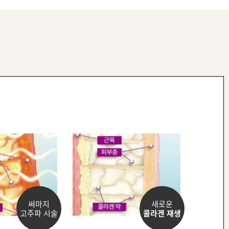
써마지
새로운
고주파 시술
콜라겐 재생