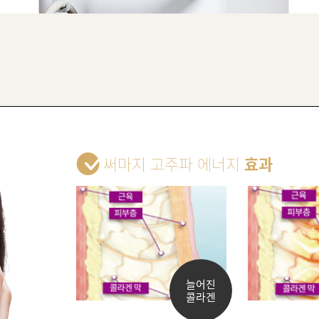
써마지 고주파 에너지
효과
늘어진
콜라겐