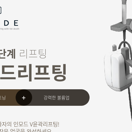
단계
리프팅
드리프팅
트닝
강력한 볼륨업
화자의 인모드 V윤곽리프팅!
작은 얼굴을 완성하세요.